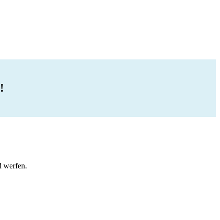
!
d werfen.