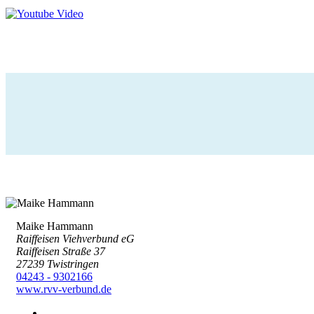
Maike Hammann
Raiffeisen Viehverbund eG
Raiffeisen Straße 37
27239 Twistringen
04243 - 9302166
www.rvv-verbund.de