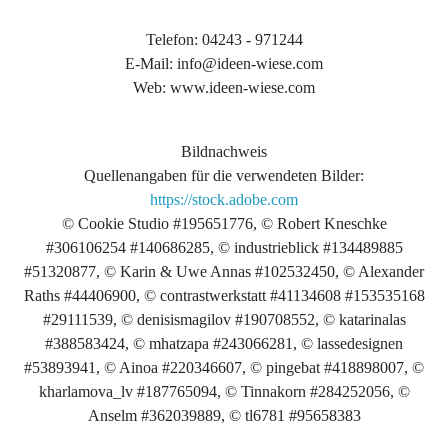
Telefon: 04243 - 971244
E-Mail: info@ideen-wiese.com
Web: www.ideen-wiese.com
Bildnachweis
Quellenangaben für die verwendeten Bilder:
https://stock.adobe.com
© Cookie Studio #195651776, © Robert Kneschke
#306106254 #140686285, © industrieblick #134489885
#51320877, © Karin & Uwe Annas #102532450, © Alexander
Raths #44406900, © contrastwerkstatt #41134608 #153535168
#29111539, © denisismagilov #190708552, © katarinalas
#388583424, © mhatzapa #243066281, © lassedesignen
#53893941, © Ainoa #220346607, © pingebat #418898007, ©
kharlamova_lv #187765094, © Tinnakorn #284252056, ©
Anselm #362039889, © tl6781 #95658383